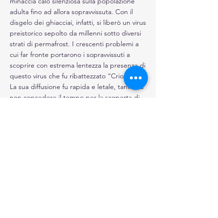
minaccia calò silenziosa sulla popolazione
adulta fino ad allora sopravvissuta. Con il
disgelo dei ghiacciai, infatti, si liberò un virus
preistorico sepolto da millenni sotto diversi
strati di permafrost. I crescenti problemi a
cui far fronte portarono i sopravvissuti a
scoprire con estrema lentezza la presenza di
questo virus che fu ribattezzato “Criogène”.
La sua diffusione fu rapida e letale, tanto da
non concedere il tempo per la scoperta di
un vaccino. Gli unici a dimostrarsi
particolarmente resistenti furono solo i
ragazzi sotto la soglia dei 20 anni, che
mostrarono di possedere un’innata
resistenza alle forme più gravi della malattia.
Il mondo dei ragazzi.
Rimasti soli, senza
alcun adulto su cui fare affidamento e a cui
chiedere consiglio e supporto, compresero
che l’unica possibilità che avevano di
sopravvivere era quella di riunirsi per