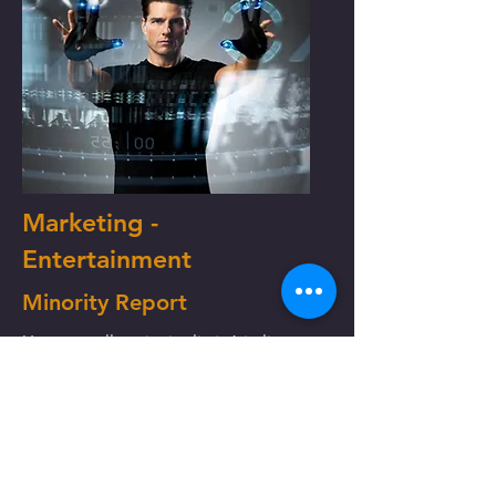
Marketing -
Entertainment
Minority Report
Un tour nelle principali città italiane,
un evento dal vivo con cinque attori
abbigliati come gli agenti della
Precrimine di Minority Report, tre
concorrenti per un gioco a premi