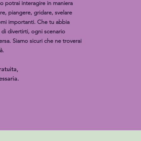
to potrai interagire in maniera
re, piangere, gridare, svelare
temi importanti. Che tu abbia
di divertirti, ogni scenario
ersa. Siamo sicuri che ne troverai
à.
atuita,
essaria.