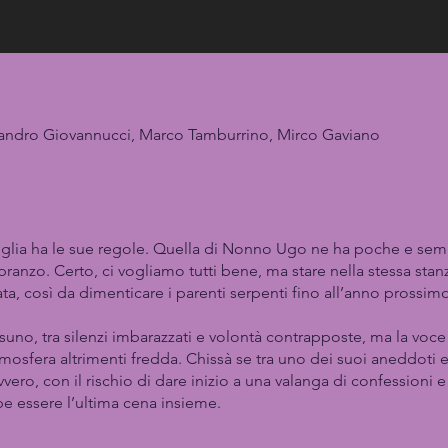
lessandro Giovannucci, Marco Tamburrino, Mirco Gaviano
iglia ha le sue regole. Quella di Nonno Ugo ne ha poche e sempl
a pranzo. Certo, ci vogliamo tutti bene, ma stare nella stessa sta
rata, così da dimenticare i parenti serpenti fino all’anno pross
ssuno, tra silenzi imbarazzati e volontà contrapposte, ma la voc
mosfera altrimenti fredda. Chissà se tra uno dei suoi aneddoti e l’a
ro, con il rischio di dare inizio a una valanga di confessioni e
e essere l’ultima cena insieme.