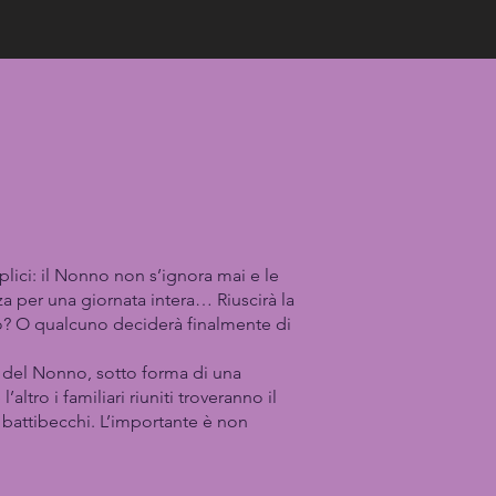
ici: il Nonno non s’ignora mai e le
nza per una giornata intera… Riuscirà la
imo? O qualcuno deciderà finalmente di
e del Nonno, sotto forma di una
ltro i familiari riuniti troveranno il
 battibecchi. L’importante è non