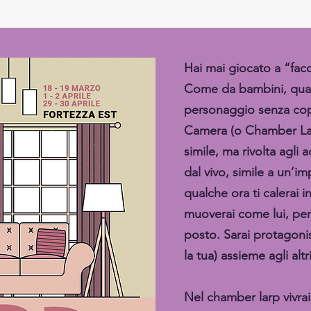
COS'È IL LARP
EVENTI
GALLERY
AZIENDE
Hai mai giocato a “facc
Come da bambini, qua
personaggio senza copi
Camera (o Chamber La
simile, ma rivolta agli a
dal vivo, simile a un’im
qualche ora ti calerai 
muoverai come lui, pen
posto. Sarai protagonis
la tua) assieme agli altr
Nel chamber larp vivrai