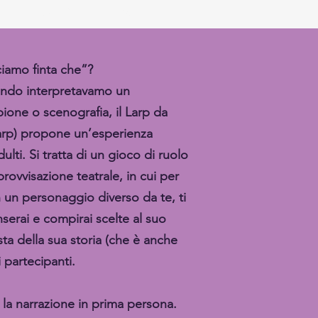
EDU-LARP
More...
i
amo finta che”?
ndo interpretavamo un
one o scenografia, il Larp da
rp) propone un’esperienza
dulti. Si tratta di un gioco di ruolo
provvisazione teatrale, in cui per
in un personaggio diverso da te, ti
serai e compirai scelte al suo
ta della sua storia (che è anche
i partecipanti.
 la narrazione in prima persona.