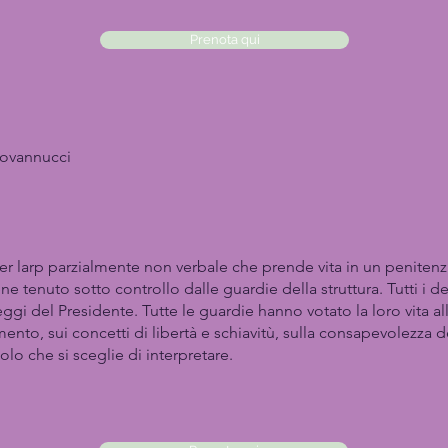
Prenota qui
iovannucci
 larp parzialmente non verbale che prende vita in un penitenz
ene tenuto sotto controllo dalle guardie della struttura. Tutti i 
eggi del Presidente. Tutte le guardie hanno votato la loro vita al
mento, sui concetti di libertà e schiavit
ù, sulla consapevolezza d
lo che si sceglie di interpretare.