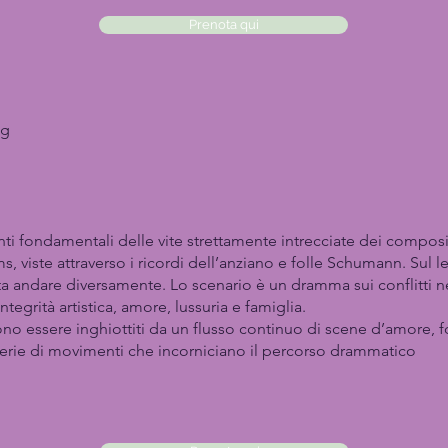
Prenota qui
ng
nti fondamentali delle vite strettamente intrecciate dei compo
viste attraverso i ricordi dell’anziano e folle Schumann. Sul le
andare diversamente. Lo scenario è un dramma sui conflitti nel
tegrità artistica, amore, lussuria e famiglia.
no essere inghiottiti da un flusso continuo di scene d’amore, fo
erie di movimenti che incorniciano il percorso drammatico