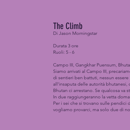
The Climb
Di Jason Morningstar
Durata 3 ore
Ruoli: 5 - 6
Campo III, Gangkhar Puensum, Bhut
Siamo arrivati al Campo III, precariam
di sentieri ben battuti, nessun essere
all'insaputa delle autorità bhutanesi,
Bhutan ci arrestano. Se qualcosa va s
In due raggiungeranno la vetta domat
Per i sei che si trovano sulle pendici
vogliamo provarci, ma solo due di noi