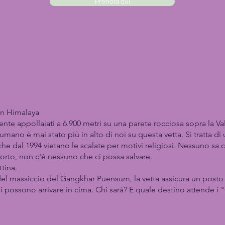
Prenota qui
an Himalaya
ente appollaiati a 6.900 metri su una parete rocciosa sopra la Va
 umano è mai stato più in alto di noi su questa vetta. Si tratta 
 che dal 1994 vietano le scalate per motivi religiosi. Nessuno s
torto, non c'è nessuno che ci possa salvare.
tina.
 del massiccio del Gangkhar Puensum, la vetta assicura un posto n
 possono arrivare in cima. Chi sarà? E quale destino attende i "