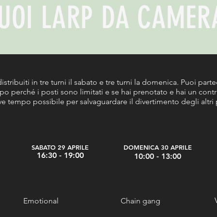
TUOI LARP DA CAMERA
distribuiti in tre turni il sabato e tre turni la domenica. Puoi part
ipo perché i posti sono limitati e se hai prenotato e hai un con
e tempo possibile per salvaguardare il divertimento degli altri 
SABATO 29 APRILE
DOMENIC
A 30 APRILE
1
6:30 - 19:00
1
0:00 - 1
3:00
Emotional
Chain gang