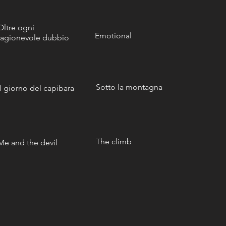
Oltre ogni
Emotional
ragionevole dubbio
Sotto la montagna
Il giorno del capibara
The climb
Me and the devil