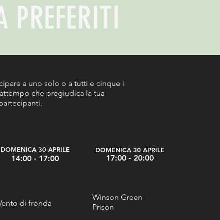
 PREFERITI
ecipare a uno solo o a tutti e cinque i
trattempo che pregiudica la tua
partecipanti.
DOMENIC
A 30 APRILE
DOMENIC
A 30 APRILE
1
7:00 - 20:00
14:00
- 17:00
Winson Green
Vento di fronda
Prison