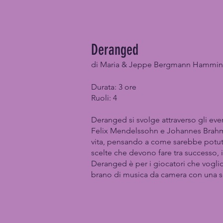
D
eranged
di Maria & Jeppe Bergmann Hammi
Durata: 3 ore
Ruoli: 4
Deranged si svolge attraverso gli eve
Felix Mendelssohn e Johannes Brahms, 
vita, pensando a come sarebbe potuta 
scelte che devono fare tra successo, in
Deranged è per i giocatori che voglio
brano di musica da camera con una s