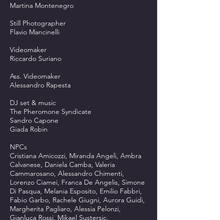
Martina Montenegro
Still Photographer
Flavio Mancinelli
Videomaker
Riccardo Suriano
Ass. Videomaker
Alessandro Rapesta
DJ set & music
The Pheromone Syndicate
Sandro Capone
Giada Robin
NPCs
Cristiana Amicozzi, Miranda Angeli, Ambra
Calvanese, Daniela Camba, Valeria
Cammarosano, Alessandro Chimenti,
Lorenzo Ciamei, Franca De Angelis, Simone
Di Pasqua, Melania Esposito, Emilio Fabbri,
Fabio Garbo, Rachele Giugni, Aurora Guidi,
Margherita Pagliaro, Alessia Pelonzi,
Gianluca Rossi, Mikael Sustersic.