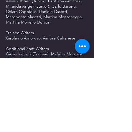
Alessia Altieri (Junior), Cristiana Amicozzi,
Miranda Angeli (Junior), Carlo Baronti,
Chiara Cappiello, Daniele Casotti,
Margherita Masetti, Martina Montenegro,
Martina Moriello (Junior)
Trainee Writers
Girolamo Amoruso, Ambra Calvanese
Additional Staff Writers
Giulio Isabella (Trainee), Mafalda Morganti
(Trainee)
Production Manager
Valentina Costanzo
Production Office Coordinator
Alessia Altieri
Production Designer
Ambra Calvanese
Set dresser
Marco Calvanese, Francesco Di Pasqua,
Simone Di Pasqua, Stanislav Rotaru.