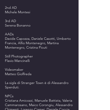
2nd AD
Michele Montesi
3rd AD
Serena Bonanno
AADs
Davide Capozza, Daniele Casotti, Umberto
Francia, Alfio Montenegro, Martina
Montenegro, Cristina Picuti
Still Photographer
Flavio Mancinelli
Videomaker
Matteo Gioffreda
La sigla di Stranger Town è di Alessandro
Sperduti.
NPCs
Cristiana Amicozzi, Manuele Battista, Valeria
Cammarosano, Maico Corongiu, Alessandro
Chimenti, Lorenzo Ciamei, Daniele Coccia,