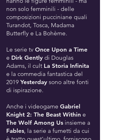
hanno le figure femminili - ma
non solo femminili - delle
composizioni pucciniane quali
Turandot, Tosca, Madama
Butterfly e La Bohème.
Le serie tv
Once Upon a Time
e
Dirk Gently
di Douglas
Adams, il cult
La Storia Infinita
e la commedia fantastica del
2019
Yesterday
sono altre fonti
di ispirazione.
Anche i videogame
Gabriel
Knight 2: The Beast Within
e
The Wolf Among Us
insieme a
Fables
, la serie a fumetti da cui
è tratto quest’ultimo, forniscono