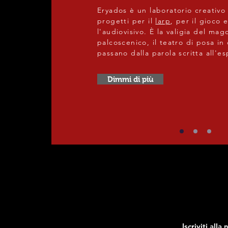
Eryados è un laboratorio creativo
progetti per il
larp
, per il gioco 
l'audiovisivo. È la valigia del mago
palcoscenico, il teatro di posa in 
passano dalla parola scritta all'e
Dimmi di più
Iscriviti all