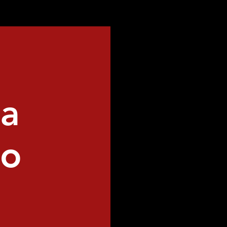
ia
go