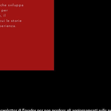
 che sviluppa
e per
, il
cui le storie
sperienza.
a newsletter di Eryados per non perdere gli aggiornamenti sulle no