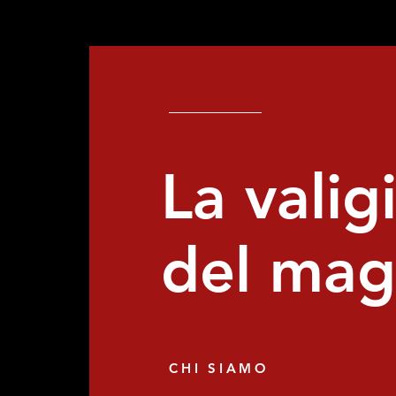
La valig
del ma
CHI SIAMO