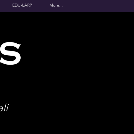
EDU-LARP
More...
li