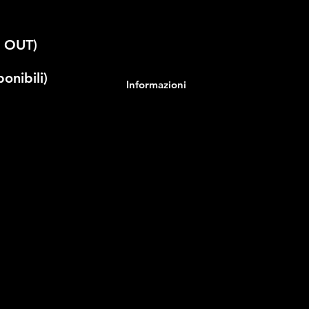
D OUT)
onibili)
Informazioni
ITAS
E NERA
 di Roccantica si apre in un clima di
agica scomparsa della professoressa