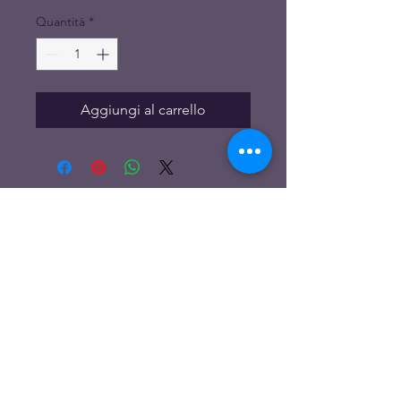
Quantità
*
Aggiungi al carrello
CONTATTI
info@eryados.com
©
2010-2026
Eryados ETS c.f.
11065061001
P IVA
17521251003