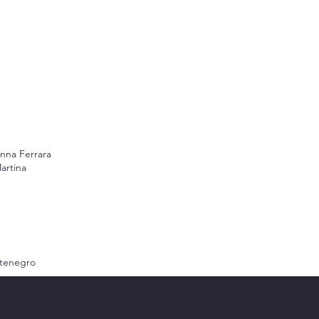
anna Ferrara
artina
ntenegro