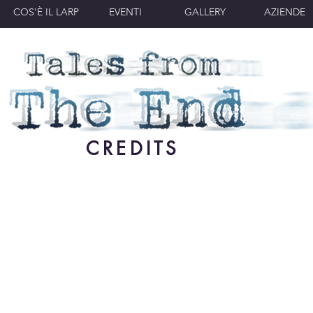
COS'È IL LARP
EVENTI
GALLERY
AZIENDE
CREDITS